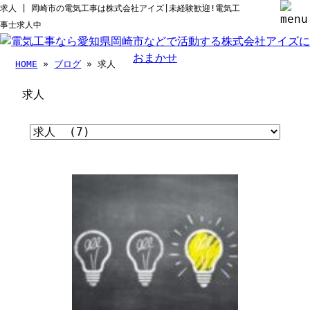
求人 | 岡崎市の電気工事は株式会社アイズ|未経験歓迎!電気工
事士求人中
HOME
»
ブログ
» 求人
求人