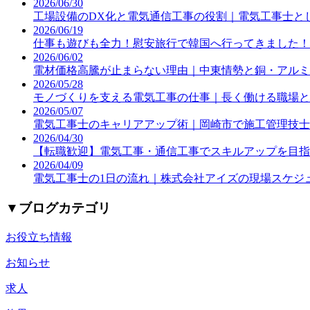
2026/06/30
工場設備のDX化と電気通信工事の役割｜電気工事士と
2026/06/19
仕事も遊びも全力！慰安旅行で韓国へ行ってきました！
2026/06/02
電材価格高騰が止まらない理由｜中東情勢と銅・アルミ
2026/05/28
モノづくりを支える電気工事の仕事｜長く働ける職場と
2026/05/07
電気工事士のキャリアアップ術｜岡崎市で施工管理技士
2026/04/30
【転職歓迎】電気工事・通信工事でスキルアップを目指
2026/04/09
電気工事士の1日の流れ｜株式会社アイズの現場スケジ
▼
ブログカテゴリ
お役立ち情報
お知らせ
求人