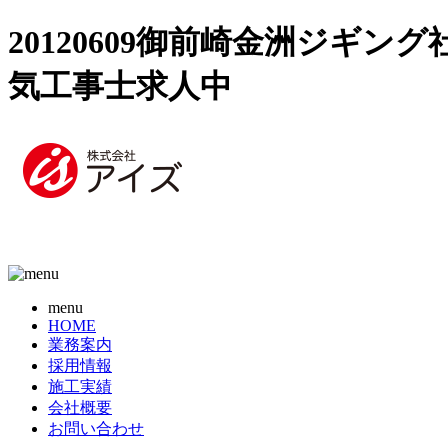
20120609御前崎金洲ジギン
気工事士求人中
menu
HOME
業務案内
採用情報
施工実績
会社概要
お問い合わせ