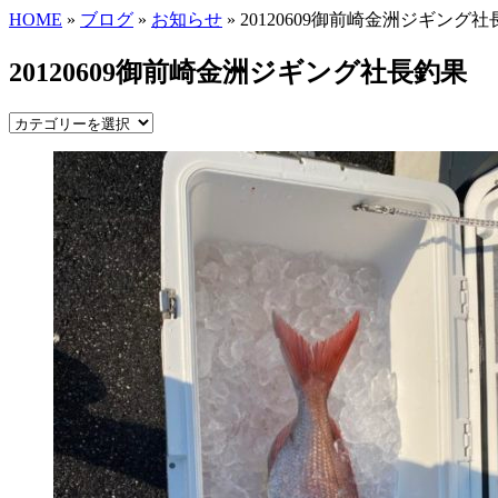
HOME
»
ブログ
»
お知らせ
» 20120609御前崎金洲ジギング
20120609御前崎金洲ジギング社長釣果