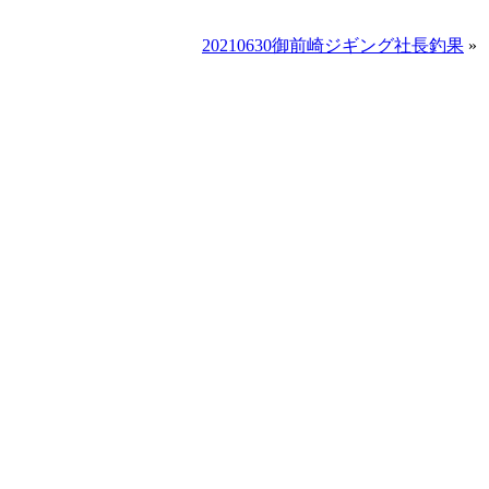
20210630御前崎ジギング社長釣果
»